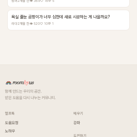
썸머
2개월 전
👁 389
♡ 18
💬 5
욕실 줄눈 곰팡이가 너무 심한데 새로 시공하는 게 나을까요?
라다
2개월 전
👁 520
♡ 10
💬 1
함께 만드는 우리의 공간.
받은 도움을 다시 나누는 커뮤니티.
헬프톡
배우기
도움요청
강좌
노하우
도전하기