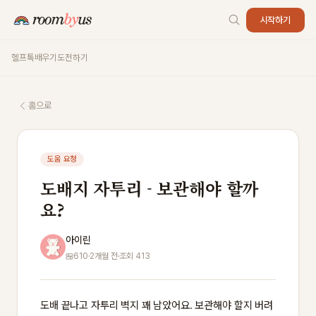
시작하기
헬프톡
배우기
도전하기
홈으로
도움 요청
도배지 자투리 - 보관해야 할까
요?
아이린
610
·
2개월 전
·
조회 413
도배 끝나고 자투리 벽지 꽤 남았어요. 보관해야 할지 버려