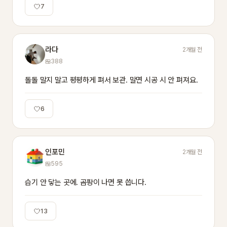
7
라다
2개월 전
388
돌돌 말지 말고 평평하게 펴서 보관. 말면 시공 시 안 펴져요.
6
인포민
2개월 전
595
습기 안 닿는 곳에. 곰팡이 나면 못 씁니다.
13