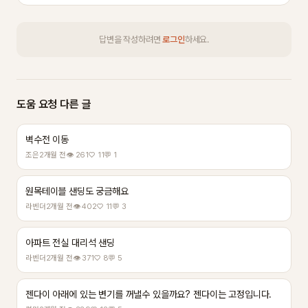
답변을 작성하려면
로그인
하세요.
도움 요청 다른 글
벽수전 이동
조은
2개월 전
👁 261
♡ 11
💬 1
원목테이블 샌딩도 궁금해요
라벤더
2개월 전
👁 402
♡ 11
💬 3
아파트 전실 대리석 샌딩
라벤더
2개월 전
👁 371
♡ 8
💬 5
젠다이 아래에 있는 변기를 꺼낼수 있을까요? 젠다이는 고정입니다.