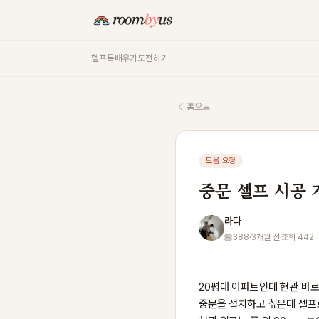
헬프톡
배우기
도전하기
홈으로
도움 요청
중문 셀프 시공 
라다
388
·
3개월 전
·
조회 442
20평대 아파트인데 현관 바로
중문을 설치하고 싶은데 셀프