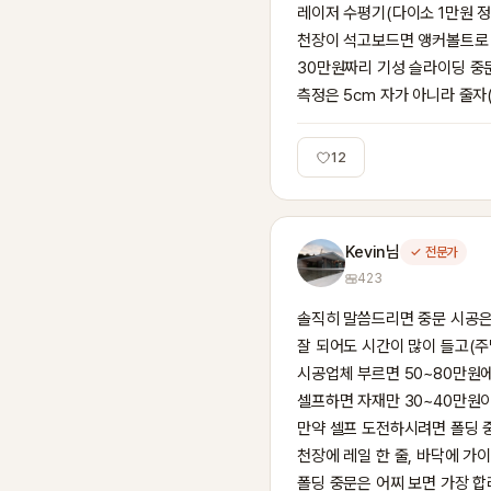
레이저 수평기(다이소 1만원 정
천장이 석고보드면 앵커볼트로 
30만원짜리 기성 슬라이딩 중문
측정은 5cm 자가 아니라 줄자
12
Kevin님
✓ 전문가
423
솔직히 말씀드리면 중문 시공은
잘 되어도 시간이 많이 들고(주말
시공업체 부르면 50~80만원에
셀프하면 자재만 30~40만원이
만약 셀프 도전하시려면 폴딩 중
천장에 레일 한 줄, 바닥에 가
폴딩 중문은 어찌 보면 가장 합