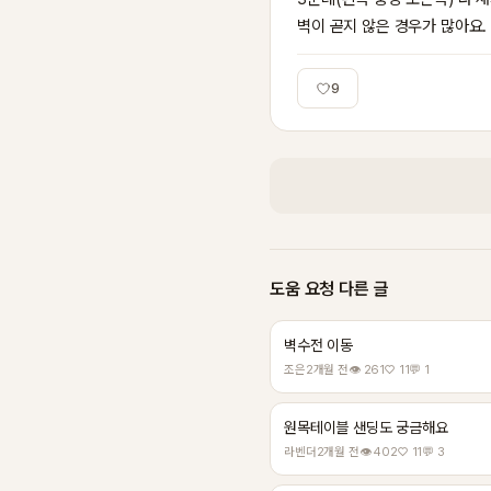
벽이 곧지 않은 경우가 많아요.
9
도움 요청 다른 글
벽수전 이동
조은
2개월 전
👁 261
♡ 11
💬 1
원목테이블 샌딩도 궁금해요
라벤더
2개월 전
👁 402
♡ 11
💬 3