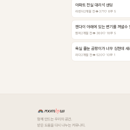
아파트 전실 대리석 샌딩
라벤더
2개월 전
👁 371
♡ 8
💬 5
젠다이 아래에 있는 변기를 꺼낼수
썸머
2개월 전
👁 389
♡ 18
💬 5
욕실 줄눈 곰팡이가 너무 심한데 새
라다
2개월 전
👁 520
♡ 10
💬 1
함께 만드는 우리의 공간.
받은 도움을 다시 나누는 커뮤니티.