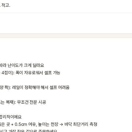
 적고.
따라 난이도가 크게 달라요

또는 4접이): 폭이 자유로워서 셀프 가능

는 양 짝): 레일이 정확해야 해서 셀프 어려움

는 목재): 무조건 전문 시공

 합리적이에요

은 곳 + 0.5cm 여유, 높이는 천장 → 바닥 최단거리 측정

재시고 가장 작은 값으로 주문하세요
