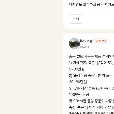
디자인도 깔끔하고 공간 차지도
8
Kevin님
✓ 전문가
423
중문 셀프 시공은 제품 선택에 
1) 기성 '폴딩 중문' (3접이 
5~30만원

2) '슬라이딩 중문' (한 짝 또
30~80만원

3) 맞춤 제작 중문 (강화유리 또
100만원 이상

폭 90cm면 폴딩 중문이 가장
측정: 폭은 양쪽 벽 사이 가장 좁
3군데(왼쪽·중앙·오른쪽) 다 