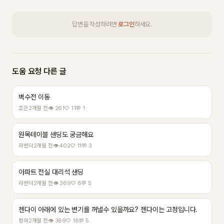
답변을 작성하려면
로그인
하세요.
도움 요청 다른 글
벽수전 이동
조은
2개월 전
👁 261
♡ 11
💬 1
원목테이블 샌딩도 궁금해요
라벤더
2개월 전
👁 402
♡ 11
💬 3
아파트 전실 대리석 샌딩
라벤더
2개월 전
👁 369
♡ 8
💬 5
젠다이 아래에 있는 변기를 꺼낼수 있을까요? 젠다이는 고정입니다.
썸머
2개월 전
👁 389
♡ 18
💬 5