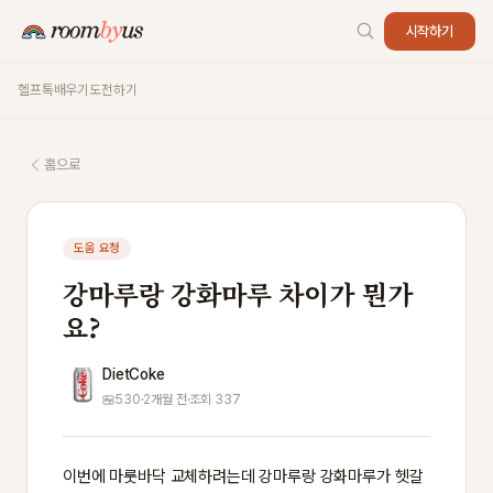
시작하기
헬프톡
배우기
도전하기
홈으로
도움 요청
강마루랑 강화마루 차이가 뭔가
요?
DietCoke
530
·
2개월 전
·
조회 337
이번에 마룻바닥 교체하려는데 강마루랑 강화마루가 헷갈