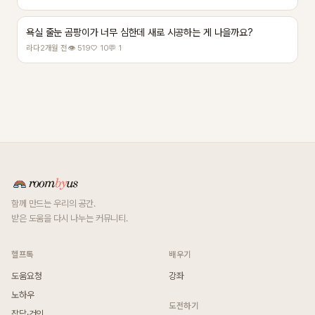
욕실 줄눈 곰팡이가 너무 심한데 새로 시공하는 게 나을까요?
라다
2개월 전
👁 519
♡ 10
💬 1
함께 만드는 우리의 공간.
받은 도움을 다시 나누는 커뮤니티.
헬프톡
배우기
도움요청
강좌
노하우
도전하기
잡담·건의