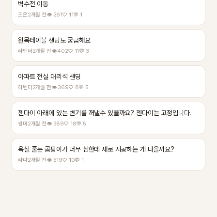
벽수전 이동
조은
2개월 전
👁 261
♡ 11
💬 1
원목테이블 샌딩도 궁금해요
라벤더
2개월 전
👁 402
♡ 11
💬 3
아파트 전실 대리석 샌딩
라벤더
2개월 전
👁 369
♡ 8
💬 5
젠다이 아래에 있는 변기를 꺼낼수 있을까요? 젠다이는 고정입니다.
썸머
2개월 전
👁 389
♡ 18
💬 5
욕실 줄눈 곰팡이가 너무 심한데 새로 시공하는 게 나을까요?
라다
2개월 전
👁 519
♡ 10
💬 1