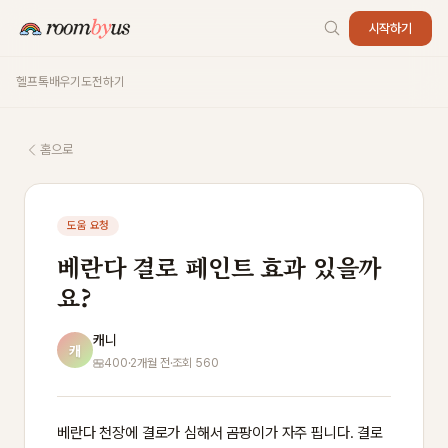
시작하기
헬프톡
배우기
도전하기
홈으로
도움 요청
베란다 결로 페인트 효과 있을까
요?
캐니
캐
400
·
2개월 전
·
조회 560
베란다 천장에 결로가 심해서 곰팡이가 자주 핍니다. 결로 