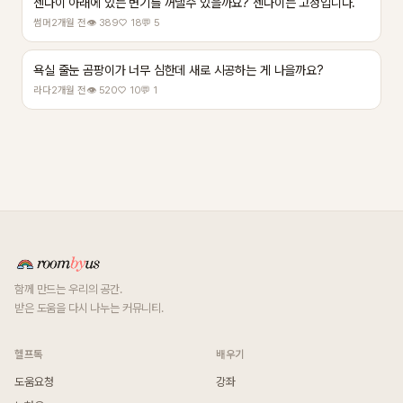
젠다이 아래에 있는 변기를 꺼낼수 있을까요? 젠다이는 고정입니다.
썸머
2개월 전
👁 389
♡ 18
💬 5
욕실 줄눈 곰팡이가 너무 심한데 새로 시공하는 게 나을까요?
라다
2개월 전
👁 520
♡ 10
💬 1
함께 만드는 우리의 공간.
받은 도움을 다시 나누는 커뮤니티.
헬프톡
배우기
도움요청
강좌