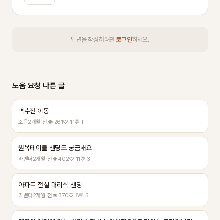
답변을 작성하려면
로그인
하세요.
도움 요청 다른 글
벽수전 이동
조은
2개월 전
👁 261
♡ 11
💬 1
원목테이블 샌딩도 궁금해요
라벤더
2개월 전
👁 402
♡ 11
💬 3
아파트 전실 대리석 샌딩
라벤더
2개월 전
👁 370
♡ 8
💬 5