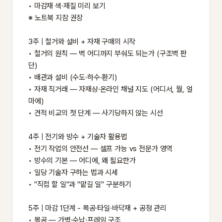
• 마감재 색·재질 미리 보기
※ 노트북 지참 권장
3주 | 철거와 설비 + 자재 구매의 시작
• 철거의 원칙 — 벽 어디까지 부숴도 되는가 (구조벽 판
단)
• 배관과 설비 (수도·하수·환기)
• 자재 직거래 — 자재상·온라인 채널 지도 (어디서, 뭘, 얼
마에)
• 견적 비교의 첫 단계 — 사기당하지 않는 시선
4주 | 전기와 방수 + 기술자 활용법
• 전기 작업의 안전선 — 셀프 가능 vs 전문가 영역
• 방수의 기본 — 어디에, 왜 필요한가
• 일당 기술자 구하는 법과 시세
• "직접 할 일"과 "맡길 일" 구분하기
5주 | 마감 1단계 - 목공·타일·바닥재 + 공정 관리
• 목공 — 가벽·수납·프레임 구조