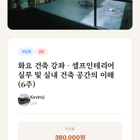
모집중
실전
화요 건축 강좌 - 셀프인테리어
실무 및 실내 건축 공간의 이해
(6주)
Kevin님
LV4
수강료
380,000원