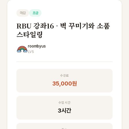
마감
초급
RBU 강좌16 - 벽 꾸미기와 소품
스타일링
roombyus
LV5
수강료
35,000원
수업 시간
3시간