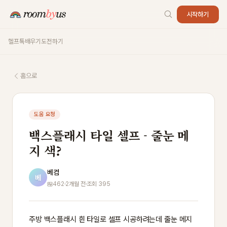
시작하기
헬프톡
배우기
도전하기
홈으로
도움 요청
백스플래시 타일 셀프 - 줄눈 메
지 색?
베컴
베
462
·
2개월 전
·
조회 395
주방 백스플래시 흰 타일로 셀프 시공하려는데 줄눈 메지 