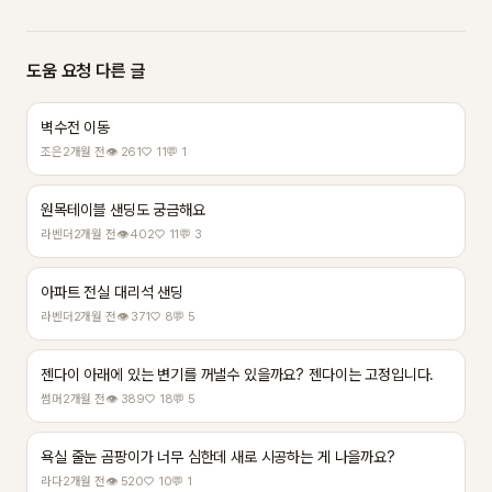
도움 요청 다른 글
벽수전 이동
조은
2개월 전
👁 261
♡ 11
💬 1
원목테이블 샌딩도 궁금해요
라벤더
2개월 전
👁 402
♡ 11
💬 3
아파트 전실 대리석 샌딩
라벤더
2개월 전
👁 371
♡ 8
💬 5
젠다이 아래에 있는 변기를 꺼낼수 있을까요? 젠다이는 고정입니다.
썸머
2개월 전
👁 389
♡ 18
💬 5
욕실 줄눈 곰팡이가 너무 심한데 새로 시공하는 게 나을까요?
라다
2개월 전
👁 520
♡ 10
💬 1