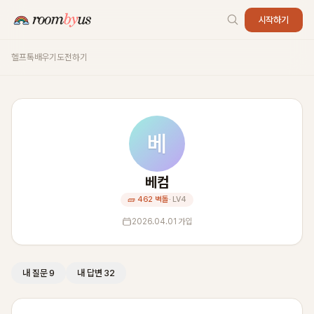
시작하기
헬프톡
배우기
도전하기
베
베컴
🧱 462 벽돌
· LV4
2026.04.01 가입
내 질문 9
내 답변 32