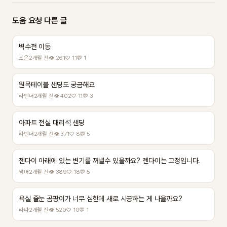
도움 요청 다른 글
벽수전 이동
조은
2개월 전
👁 261
♡ 11
💬 1
원목테이블 샌딩도 궁금해요
라벤더
2개월 전
👁 402
♡ 11
💬 3
아파트 전실 대리석 샌딩
라벤더
2개월 전
👁 371
♡ 8
💬 5
젠다이 아래에 있는 변기를 꺼낼수 있을까요? 젠다이는 고정입니다.
썸머
2개월 전
👁 389
♡ 18
💬 5
욕실 줄눈 곰팡이가 너무 심한데 새로 시공하는 게 나을까요?
라다
2개월 전
👁 520
♡ 10
💬 1