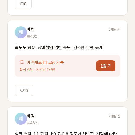
8
베컴
2개월 전
베
462
습도도 영향. 장마철엔 일반 농도, 건조한 날엔 묽게.
이 주제로 1:1 코칭 가능
신청 ↗
화상 상담 · 시간당 1만원
13
베컴
2개월 전
베
462
실크 벽지: 1:1, 합지: 1:0.7-0.8 정도가 일반적. 계절에 따라 