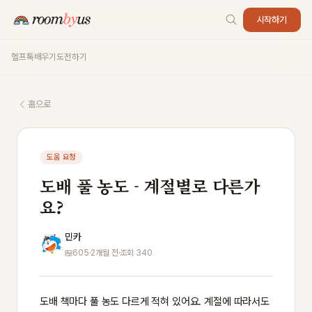
시작하기
헬프톡
배우기
도전하기
홈으로
도움 요청
도배 풀 농도 - 계절별로 다른가
요?
민카
605
·
2개월 전
·
조회 340
도배 책마다 풀 농도 다르게 적혀 있어요. 계절에 따라서도 