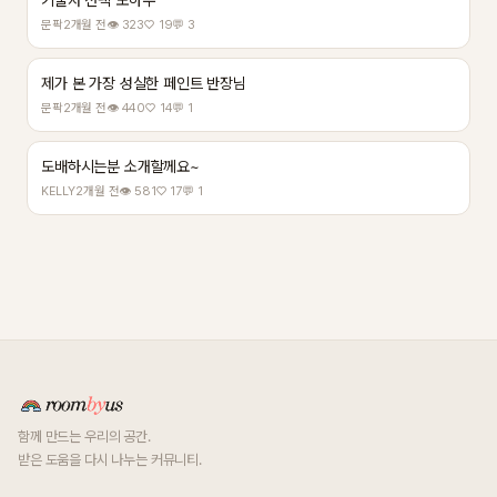
기술자 선택 노하우
문팍
2개월 전
👁 323
♡ 19
💬 3
제가 본 가장 성실한 페인트 반장님
문팍
2개월 전
👁 440
♡ 14
💬 1
도배하시는분 소개할께요~
KELLY
2개월 전
👁 581
♡ 17
💬 1
함께 만드는 우리의 공간.
받은 도움을 다시 나누는 커뮤니티.