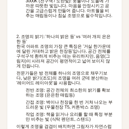
3000K (전구색 / 노란빛): 촛불이나 노을에 가
까운 따뜻한 빛입니다. 마음을 안정시키고 공
간을 고급스럽게 만들어 줍니다. 아트월을 비
추는 매립등이나 침실 조명으로 필수적입니다.
2. 조명의 밝기: '하나의 밝은 등' vs '여러 개의 은은
한 등'
한국 아파트 조명의 가장 큰 특징은 '거실 한가운데
에 달린 거대하고 밝은 천장등'입니다. 공간 전체를 
구석구석 환하게 비추는 데는 유리하지만, 음영(그
림자)이 사라져 공간이 평면적이고 넓어 보이지 않
게 만듭니다.
전문가들은 방 전체를 하나의 조명으로 채우기보
다, 낮은 밝기(조도)의 조명을 여러 군데 분산하는 
'레이어드 레이아웃'을 사용합니다.
전반 조명: 공간 전체의 최소한의 밝기를 확보
하는 조명 (은은한 매립등)
간접 조명: 벽이나 천장을 한 번 거쳐 나오는 부
드러운 빛 (우물천장 T5, 커튼박스 조명)
작업 조명: 책을 읽거나 요리를 할 때 특정 부분
만 비추는 빛 (식탁 펜던트, 스탠드)
이렇게 조명을 겹겹이 배치하면 그림자가 자연스럽