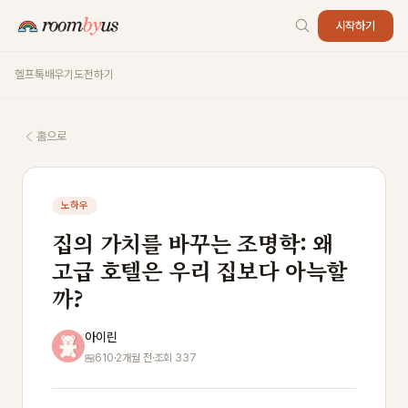
시작하기
헬프톡
배우기
도전하기
홈으로
노하우
집의 가치를 바꾸는 조명학: 왜
고급 호텔은 우리 집보다 아늑할
까?
아이린
610
·
2개월 전
·
조회 337