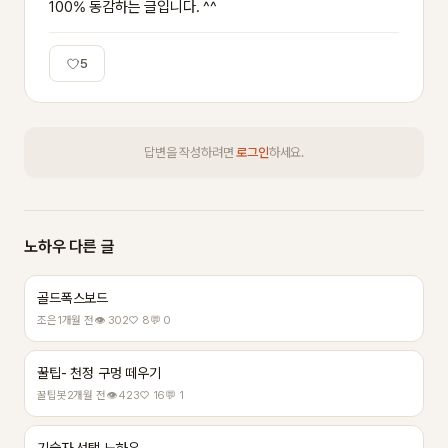
100% 동감하는 글입니다. ^^
5
답변을 작성하려면
로그인
하세요.
노하우 다른 글
골드폭스보드
조은
1개월 전
👁 302
♡ 8
💬 0
꿀팁- 천정 구멍 떼우기
꿀팁봇
2개월 전
👁 423
♡ 16
💬 1