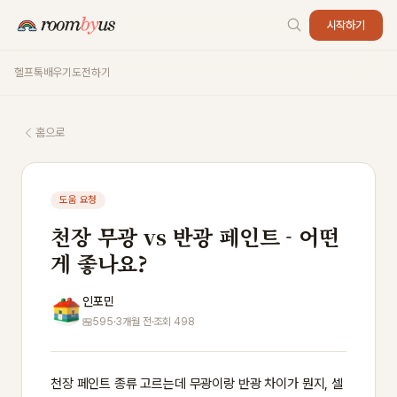
시작하기
헬프톡
배우기
도전하기
홈으로
도움 요청
천장 무광 vs 반광 페인트 - 어떤
게 좋나요?
인포민
595
·
3개월 전
·
조회 498
천장 페인트 종류 고르는데 무광이랑 반광 차이가 뭔지, 셀