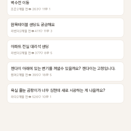
벽수전 이동
조은
2개월 전
👁 263
♡ 11
💬 1
원목테이블 샌딩도 궁금해요
라벤더
2개월 전
👁 411
♡ 11
💬 3
아파트 전실 대리석 샌딩
라벤더
2개월 전
👁 377
♡ 8
💬 5
젠다이 아래에 있는 변기를 꺼낼수 있을까요? 젠다이는 고정입니다.
썸머
2개월 전
👁 395
♡ 18
💬 5
욕실 줄눈 곰팡이가 너무 심한데 새로 시공하는 게 나을까요?
라다
2개월 전
👁 526
♡ 10
💬 1