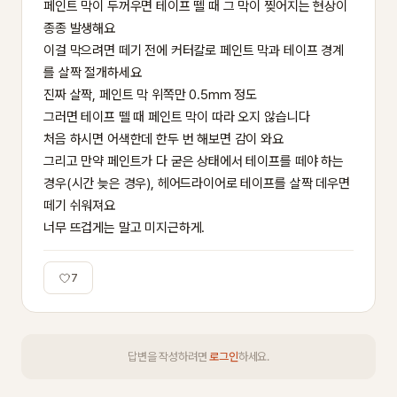
페인트 막이 두꺼우면 테이프 뗄 때 그 막이 찢어지는 현상이 
종종 발생해요

이걸 막으려면 떼기 전에 커터칼로 페인트 막과 테이프 경계
를 살짝 절개하세요

진짜 살짝, 페인트 막 위쪽만 0.5mm 정도

그러면 테이프 뗄 때 페인트 막이 따라 오지 않습니다

처음 하시면 어색한데 한두 번 해보면 감이 와요

그리고 만약 페인트가 다 굳은 상태에서 테이프를 떼야 하는 
경우(시간 늦은 경우), 헤어드라이어로 테이프를 살짝 데우면 
떼기 쉬워져요

너무 뜨겁게는 말고 미지근하게.
7
답변을 작성하려면
로그인
하세요.