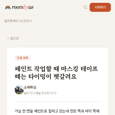
시작하기
헬프톡
배우기
도전하기
홈으로
도움 요청
페인트 작업할 때 마스킹 테이프
떼는 타이밍이 헷갈려요
소바튀김
475
·
3개월 전
·
조회 673
거실 한 면을 페인트로 칠하고 있는데 천장 쪽과 바닥 쪽에 