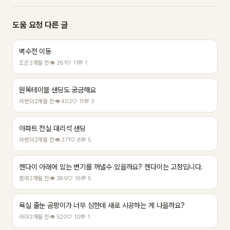
도움 요청 다른 글
벽수전 이동
조은
2개월 전
👁 261
♡ 11
💬 1
원목테이블 샌딩도 궁금해요
라벤더
2개월 전
👁 402
♡ 11
💬 3
아파트 전실 대리석 샌딩
라벤더
2개월 전
👁 371
♡ 8
💬 5
젠다이 아래에 있는 변기를 꺼낼수 있을까요? 젠다이는 고정입니다.
썸머
2개월 전
👁 389
♡ 18
💬 5
욕실 줄눈 곰팡이가 너무 심한데 새로 시공하는 게 나을까요?
라다
2개월 전
👁 520
♡ 10
💬 1