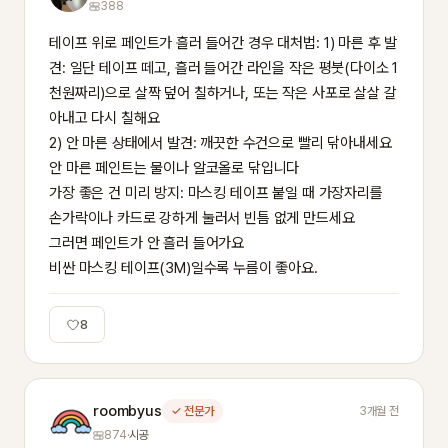
388
테이프 위로 페인트가 흘러 들어간 경우 대처법: 1) 마른 후 발
견: 일단 테이프 떼고, 흘러 들어간 라인을 작은 평붓(다이소 1
천원짜리)으로 살짝 덮어 칠하거나, 또는 작은 사포로 살살 갈
아내고 다시 칠해요

2) 안 마른 상태에서 발견: 깨끗한 수건으로 빨리 닦아내세요

안 마른 페인트는 물이나 알코올로 닦입니다

가장 좋은 건 미리 방지: 마스킹 테이프 붙일 때 가장자리를 
손가락이나 카드로 강하게 눌러서 빈틈 없게 만드세요

그러면 페인트가 안 흘러 들어가요

비싼 마스킹 테이프(3M)일수록 누름이 좋아요.
8
roombyus
✓ 전문가
3개월 전
874
·
시공