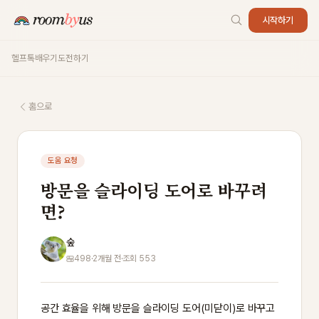
시작하기
헬프톡
배우기
도전하기
홈으로
도움 요청
방문을 슬라이딩 도어로 바꾸려
면?
숲
498
·
2개월 전
·
조회 553
공간 효율을 위해 방문을 슬라이딩 도어(미닫이)로 바꾸고 