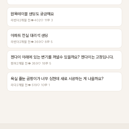
원목테이블 샌딩도 궁금해요
라벤더
2개월 전
👁 402
♡ 11
💬 3
아파트 전실 대리석 샌딩
라벤더
2개월 전
👁 369
♡ 8
💬 5
젠다이 아래에 있는 변기를 꺼낼수 있을까요? 젠다이는 고정입니다.
썸머
2개월 전
👁 389
♡ 18
💬 5
욕실 줄눈 곰팡이가 너무 심한데 새로 시공하는 게 나을까요?
라다
2개월 전
👁 519
♡ 10
💬 1