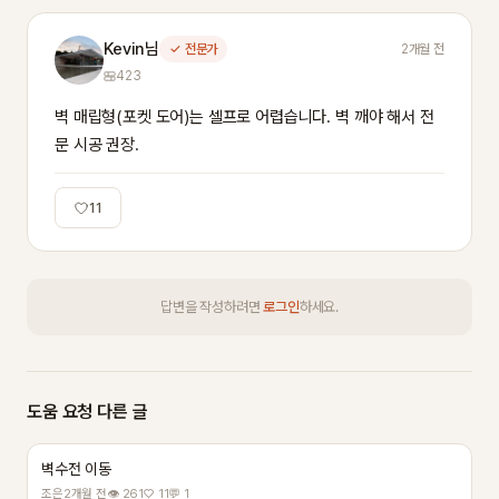
Kevin님
✓ 전문가
2개월 전
423
벽 매립형(포켓 도어)는 셀프로 어렵습니다. 벽 깨야 해서 전
문 시공 권장.
11
답변을 작성하려면
로그인
하세요.
도움 요청 다른 글
벽수전 이동
조은
2개월 전
👁 261
♡ 11
💬 1