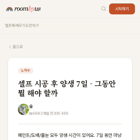
시작하기
헬프톡
배우기
도전하기
홈으로
노하우
셀프 시공 후 양생 7일 - 그동안
뭘 해야 할까
숲
498
·
2개월 전
·
조회 466
페인트/도배/줄눈 모두 양생 시간이 있어요. 7일 동안 마냥 