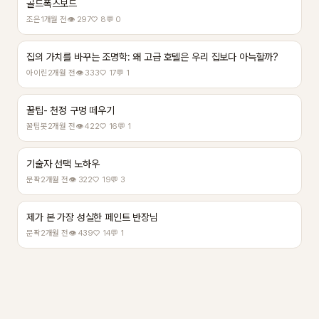
골드폭스보드
조은
1개월 전
👁 297
♡ 8
💬 0
집의 가치를 바꾸는 조명학: 왜 고급 호텔은 우리 집보다 아늑할까?
아이린
2개월 전
👁 333
♡ 17
💬 1
꿀팁- 천정 구멍 떼우기
꿀팁봇
2개월 전
👁 422
♡ 16
💬 1
기술자 선택 노하우
문팍
2개월 전
👁 322
♡ 19
💬 3
제가 본 가장 성실한 페인트 반장님
문팍
2개월 전
👁 439
♡ 14
💬 1